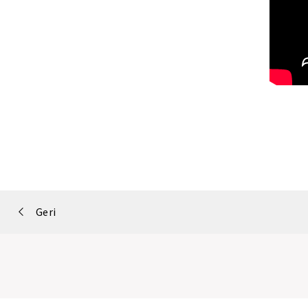
Portfolio
Geri
navigation