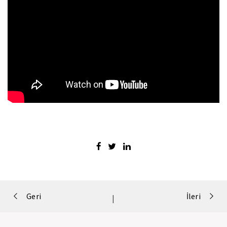
Portfolio
Geri
İleri
|
navigation